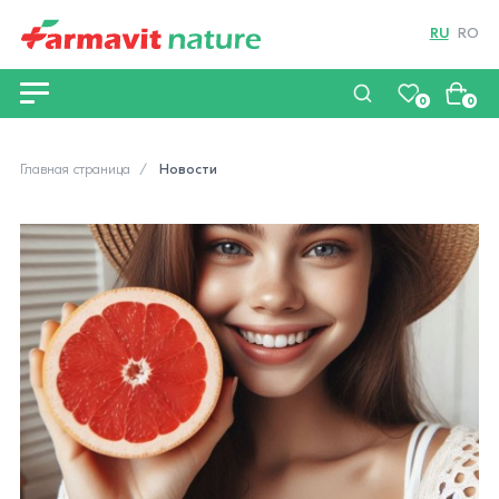
RU
RO
0
0
Главная страница
Новости