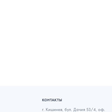
КОНТАКТЫ
г. Кишинев, бул. Дачия 53/4, оф.