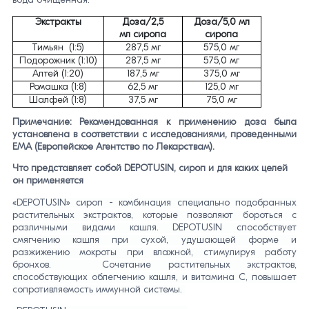
вода очищенная.
Экстракты
Доза/2,5
Доза/5,0 мл
мл сиропа
сиропа
Тимьян (1:5)
287,5 мг
575,0 мг
Подорожник (1:10)
287,5 мг
575,0 мг
Алтей (1:20)
187,5 мг
375,0 мг
Ромашка (1:8)
62,5 мг
125,0 мг
Шалфей (1:8)
37,5 мг
75,0 мг
Примечание: Рекомендованная к применению доза была
установлена в соответствии с исследованиями, проведенными
ЕМА (Европейское Агентство по Лекарствам).
Что представляет собой DEPOTUSIN, сироп и для каких целей
он применяется
«DEPOTUSIN» сироп - комбинация специально подобранных
растительных экстрактов, которые позволяют бороться с
различными видами кашля. DEPOTUSIN способствует
смягчению кашля при сухой, удушающей форме и
разжижению мокроты при влажной, стимулируя работу
бронхов. Сочетание растительных экстрактов,
способствующих облегчению кашля, и витамина С, повышает
сопротивляемость иммунной системы.