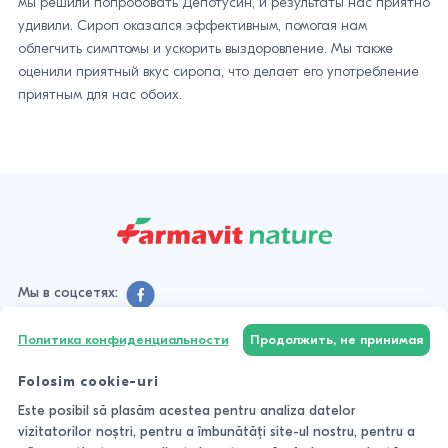
мы решили попробовать Депотусин, и результаты нас приятно
удивили. Сироп оказался эффективным, помогая нам
облегчить симптомы и ускорить выздоровление. Мы также
оценили приятный вкус сиропа, что делает его употребление
приятным для нас обоих.
Мы в соцсетях:
Политика конфиденциальности
Продолжить, не принимая
КАТАЛОГ
Folosim cookie-uri
Este posibil să plasăm acestea pentru analiza datelor
КЛИЕНТАМ
vizitatorilor noștri, pentru a îmbunătăți site-ul nostru, pentru a