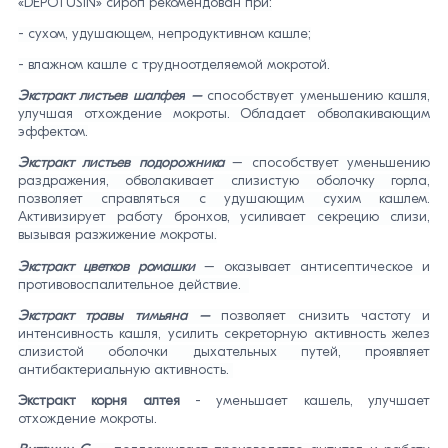
«DEPOTUSIN» сироп рекомендован при:
- сухом, удушающем, непродуктивном кашле;
- влажном кашле с трудноотделяемой мокротой.
Экстракт листьев шалфея
–
способствует уменьшению кашля,
улучшая отхождение мокроты. Обладает обволакивающим
эффектом.
Экстракт листьев подорожника
– способствует уменьшению
раздражения, обволакивает слизистую оболочку горла,
позволяет справляться с удушающим сухим кашлем.
Активизирует работу бронхов, усиливает секрецию слизи,
вызывая разжижение мокроты.
Экстракт цветков ромашки
– оказывает антисептическое и
противовоспалительное действие.
Экстракт травы тимьяна –
позволяет снизить частоту и
интенсивность кашля, усилить секреторную активность желез
слизистой оболочки дыхательных путей, проявляет
антибактериальную активность.
Экстракт корня алтея
- уменьшает кашель, улучшает
отхождение мокроты.