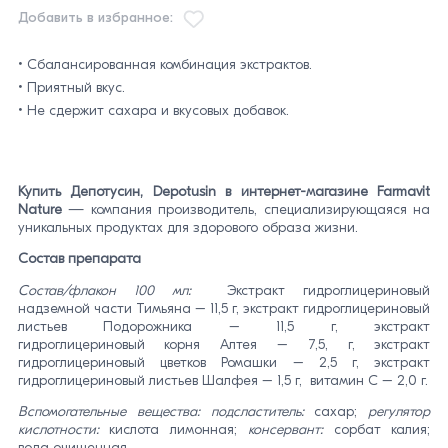
Добавить в избранное:
• Сбалансированная комбинация экстрактов.
• Приятный вкус.
• Не сдержит сахара и вкусовых добавок.
Купить Депотусин, Depotusin в интернет-магазине
Farmavit
Nature
— компания производитель, специализирующаяся на
уникальных продуктах для здорового образа жизни.
Состав препарата
Состав/флакон 100 мл:
Экстракт гидроглицериновый
надземной части Тимьяна – 11,5 г, экстракт гидроглицериновый
листьев Подорожника – 11,5 г, экстракт
гидроглицериновый корня Алтея – 7,5, г, экстракт
гидроглицериновый цветков Ромашки – 2,5 г, экстракт
гидроглицериновый листьев Шалфея – 1,5 г, витамин С – 2,0 г.
Вспомогательные вещества: подсластитель:
сахар;
регулятор
кислотности:
кислота лимонная;
консервант:
сорбат калия;