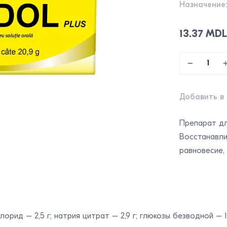
Назначение
13.37 MD
Добавить в
Препарат дл
Восстанавли
равновесие,
лорид – 2,5 г; натрия цитрат – 2,9 г; глюкозы безводной – 1