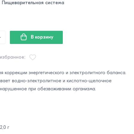
:
Пищеварительная система
L
В корзину
 избранное:
я коррекции энергетического и электролитного баланса.
вает водно-электролитное и кислотно-щелочное
 нарушенное при обезвоживании организма.
2,0 г