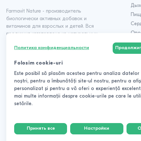
Дых
Farmavit Nature - производитель
Пищ
биологически активных добавок и
Сер
витаминов для взрослых и детей. Вся
Опо
продукция изготовлена из натуральных
компонентов.
Нер
Политика конфиденциальности
Продолжит
Реп
Фун
+373 60 322 722
Folosim cookie-uri
Ежедневно с 9:00 до 18:00
Энд
Este posibil să plasăm acestea pentru analiza datelor v
Где купить?
Лим
noștri, pentru a îmbunătăți site-ul nostru, pentru a afi
Пок
personalizat și pentru a vă oferi o experiență excelent
mai multe informații despre cookie-urile pe care le ut
Имм
Мы в соцсетях:
setările.
Выд
Принять все
Настройки
О
© 2026. Farmavit Nature - Все права защищены