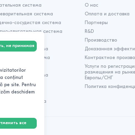
ательная система
О нас
еварительная система
Оплата и доставка
дечно-сосудистая система
Партнеры
рно-двигательная система
R&D
вная система
Производство
ь, не принимая
родуктивная система
Доказанная эффекти
кциональная система
Контрактное произв
окринная система
Услуги по регистраци
izitatorilor
размещения на рынк
фатическая система
șa conținut
Европы/СНГ
ровная система
ă pe site. Pentru
Политика конфиденц
ilizăm deschidem
унная система
елительная система
тменить все