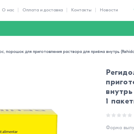
О нас
Оплата и доставка
Контакты
Новости
юс, порошок для приготовления раствора для приёма внутрь (Rehidol p
Регидо
пригот
внутрь 
1 паке
Форма выпу