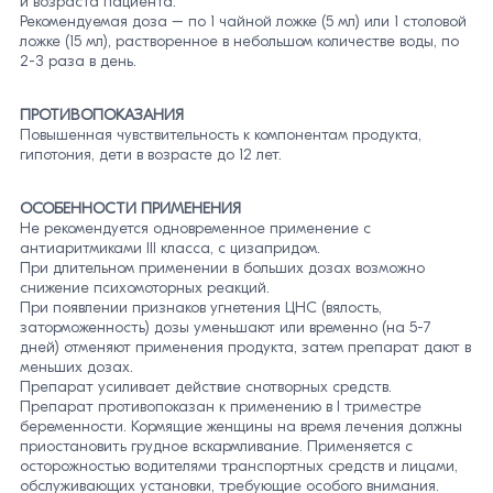
и возраста пациента.
Рекомендуемая доза – по 1 чайной ложке (5 мл) или 1 столовой
ложке (15 мл), растворенное в небольшом количестве воды, по
2-3 раза в день.
ПРОТИВОПОКАЗАНИЯ
Повышенная чувствительность к компонентам продукта,
гипотония, дети в возрасте до 12 лет.
ОСОБЕННОСТИ ПРИМЕНЕНИЯ
Не рекомендуется одновременное применение с
антиаритмиками III класса, с цизапридом.
При длительном применении в больших дозах возможно
снижение психомоторных реакций.
При появлении признаков угнетения ЦНС (вялость,
заторможенность) дозы уменьшают или временно (на 5-7
дней) отменяют применения продукта, затем препарат дают в
меньших дозах.
Препарат усиливает действие снотворных средств.
Препарат противопоказан к применению в I триместре
беременности. Кормящие женщины на время лечения должны
приостановить грудное вскармливание. Применяется с
осторожностью водителями транспортных средств и лицами,
обслуживающих установки, требующие особого внимания.