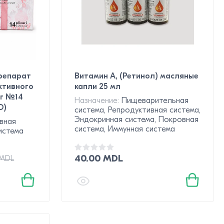
препарат
Витамин А, (Ретинол) масляные
ктивного
капли 25 мл
5г №14
Назначение:
Пищеварительная
О)
система, Репродуктивная система,
Эндокринная система, Покровная
вная
система, Иммунная система
истема
40.00 MDL
 MDL