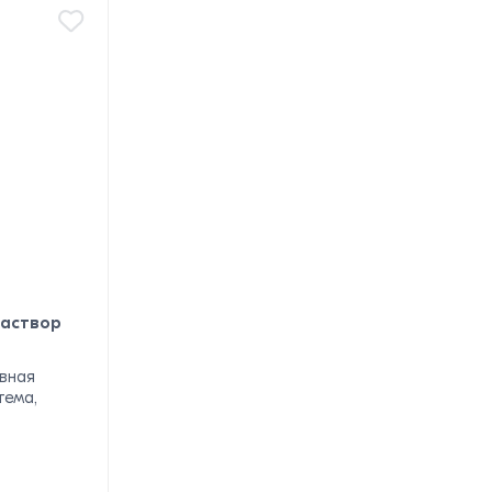
раствор
вная
тема,