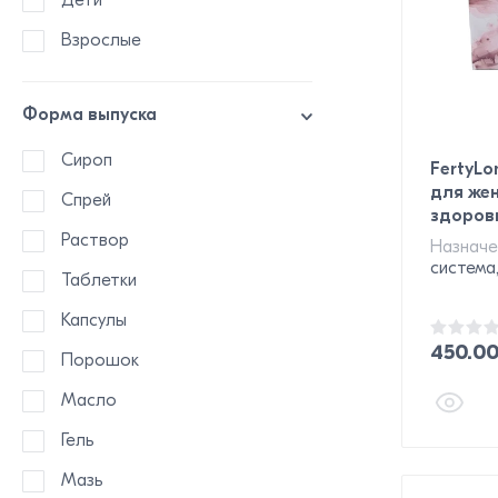
Дети
Взрослые
Форма выпуска
Сироп
FertyLo
для же
Спрей
здоровь
Раствор
Назначе
система
Таблетки
Капсулы
450.0
Порошок
Масло
Гель
Мазь