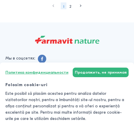
1
2
Мы в соцсетях:
Политика конфиденциальности
Продолжить, не принимая
КАТАЛОГ
Folosim cookie-uri
Este posibil să plasăm acestea pentru analiza datelor
КЛИЕНТАМ
vizitatorilor noștri, pentru a îmbunătăți site-ul nostru, pentru a
afișa conținut personalizat și pentru a vă oferi o experiență
КОНТАКТЫ
excelentă pe site. Pentru mai multe informații despre cookie-
urile pe care le utilizăm deschidem setările.