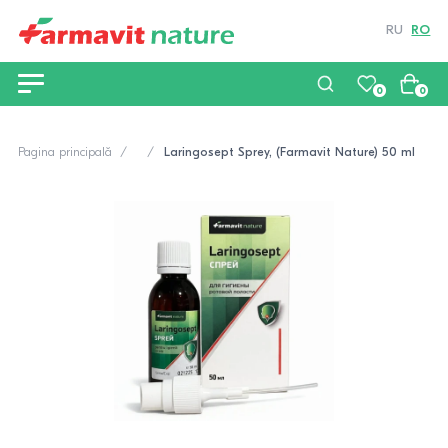
RU
RO
0
0
Pagina principală
Laringosept Sprey, (Farmavit Nature) 50 ml