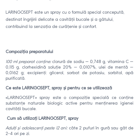
LARINGOSEPT este un spray cu o formulă special concepută,
destinat îngrijirii delicate a cavității bucale și a gâtului,
contribuind la senzația de curățenie și confort.
Compoziția preparatului
100 ml preparat conține:
clorură de sodiu – 0,748 g, vitamina C –
0,115 g, clorhexidină soluție 20% – 0,0107%, ulei de mentă –
0,0162 g; excipienți: glicerol, sorbat de potasiu, sorbitol, apă
purificată.
Ce este LARINGOSEPT, spray şi pentru ce se utilizează
«LARINGOSEPT» spray este o compoziție specială ce conține
substanțe naturale biologic active pentru menținerea igienei
cavității bucale.
Cum să utilizați LARINGOSEPT, spray
Adulți și adolescenți peste 12 ani:
câte 2 pufuri în gură sau gât de
2-4 ori pe zi.