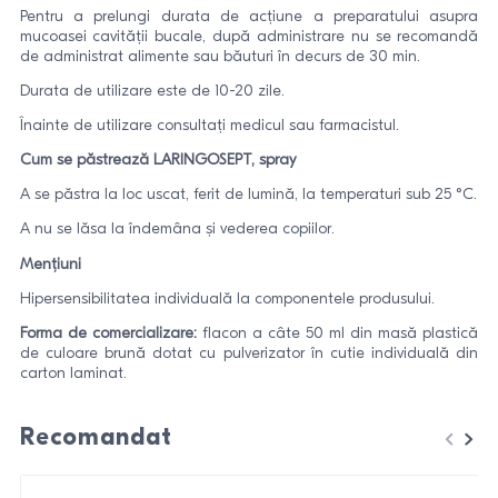
Pentru a prelungi durata de acțiune a preparatului asupra
mucoasei cavității bucale, după administrare nu se recomandă
de administrat alimente sau băuturi în decurs de 30 min.
Durata de utilizare este de 10-20 zile.
Înainte de utilizare consultați medicul sau farmacistul.
Cum se păstrează LARINGOSEPT, spray
A se păstra la loc uscat, ferit de lumină, la temperaturi sub 25 °C.
A nu se lăsa la îndemâna și vederea copiilor.
Mențiuni
Hipersensibilitatea individuală la componentele produsului.
Forma de comercializare:
flacon a câte 50 ml din masă plastică
de culoare brună dotat cu pulverizator în cutie individuală din
carton laminat.
Recomandat