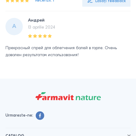
Recenzii: 1
Lăsați feedback
Андрей
А
13 aprilie 2024
Прекрасный спрей для облегчения болей в горле. Очень
доволен результатом использования!
Urmareste-ne: