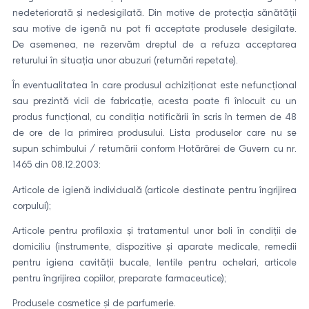
nedeteriorată și nedesigilată. Din motive de protecția sănătății
sau motive de igenă nu pot fi acceptate produsele desigilate.
De asemenea, ne rezervăm dreptul de a refuza acceptarea
returului în situația unor abuzuri (returnări repetate).
În eventualitatea în care produsul achiziționat este nefuncțional
sau prezintă vicii de fabricație, acesta poate fi înlocuit cu un
produs funcțional, cu condiția notificării în scris în termen de 48
de ore de la primirea produsului. Lista produselor care nu se
supun schimbului / returnării conform Hotărârei de Guvern cu nr.
1465 din 08.12.2003:
Articole de igienă individuală (articole destinate pentru îngrijirea
corpului);
Articole pentru profilaxia și tratamentul unor boli în condiții de
domiciliu (instrumente, dispozitive și aparate medicale, remedii
pentru igiena cavității bucale, lentile pentru ochelari, articole
pentru îngrijirea copiilor, preparate farmaceutice);
Produsele cosmetice și de parfumerie.