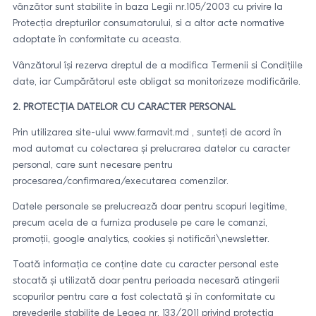
vânzător sunt stabilite în baza Legii nr.105/2003 cu privire la
Protecția drepturilor consumatorului, si a altor acte normative
adoptate în conformitate cu aceasta.
Vânzătorul își rezerva dreptul de a modifica Termenii si Condițiile
date, iar Cumpărătorul este obligat sa monitorizeze modificările.
2. PROTECȚIA DATELOR CU CARACTER PERSONAL
Prin utilizarea site-ului www.farmavit.md , sunteți de acord în
mod automat cu colectarea și prelucrarea datelor cu caracter
personal, care sunt necesare pentru
procesarea/confirmarea/executarea comenzilor.
Datele personale se prelucrează doar pentru scopuri legitime,
precum acela de a furniza produsele pe care le comanzi,
promoții, google analytics, cookies și notificări\newsletter.
Toată informația ce conține date cu caracter personal este
stocată și utilizată doar pentru perioada necesară atingerii
scopurilor pentru care a fost colectată și în conformitate cu
prevederile stabilite de Legea nr. 133/2011 privind protecția