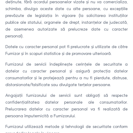
deținute, fără acordul persoanelor vizate și nu va comercializa,
schimba, divulga aceste date cu alte persoane, cu excepțiile
prevăzute de legislația în vigoare (la solicitarea instituțiilor
publice ale statului, organele de drept, instanțelor de judecată,
de asemenea autorizate să prelucreze date cu caracter
personal).
Datele cu caracter personal pot fi prelucrate și utilizate de către
Furnizor și în scopuri statistice și de promovare ulterioară.
Furnizorul de servicii îndeplinește cerințele de securitate a
datelor cu caracter personal și asigură protecția datelor
consumatorilor și le protejează pentru a nu fi pierdute, distruse,
distorsionate/falsificate sau divulgate terțelor persoane.
Angajații furnizorului de servicii sunt obligați să respecte
confidențialitatea datelor personale ale consumatorilor.
Prelucrarea datelor cu caracter personal va fi realizată de
persoana împuternicită a Furnizorului.
Furnizorul utilizează metode și tehnologii de securitate conform