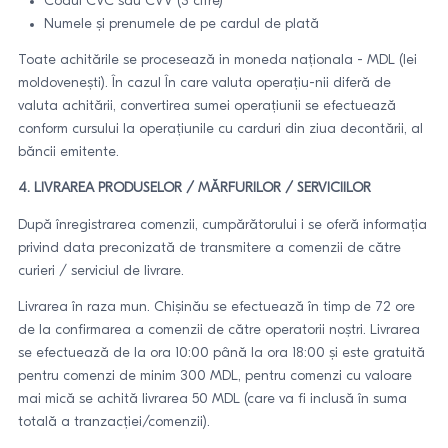
Codul CVC sau CVV (3 cifre)
Numele și prenumele de pe cardul de plată
Toate achitările se procesează in moneda naționala - MDL (lei
moldovenești). În cazul În care valuta operațiu-nii diferă de
valuta achitării, convertirea sumei operațiunii se efectuează
conform cursului la operațiunile cu carduri din ziua decontării, al
băncii emitente.
4. LIVRAREA PRODUSELOR / MĂRFURILOR / SERVICIILOR
După înregistrarea comenzii, cumpărătorului i se oferă informația
privind data preconizată de transmitere a comenzii de către
curieri / serviciul de livrare.
Livrarea în raza mun. Chișinău se efectuează în timp de 72 ore
de la confirmarea a comenzii de către operatorii noștri. Livrarea
se efectuează de la ora 10:00 până la ora 18:00 și este gratuită
pentru comenzi de minim 300 MDL, pentru comenzi cu valoare
mai mică se achită livrarea 50 MDL (care va fi inclusă în suma
totală a tranzacției/comenzii).