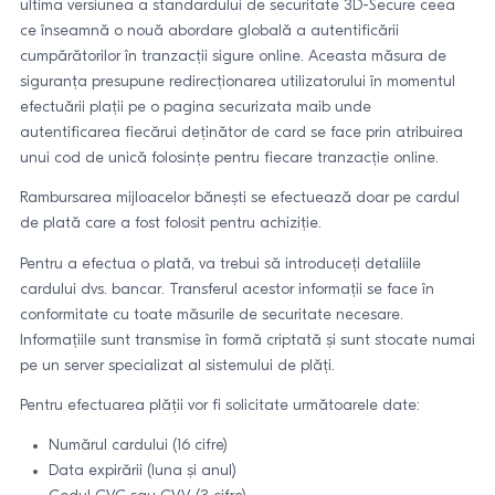
ultima versiunea a standardului de securitate 3D-Secure ceea
ce înseamnă o nouă abordare globală a autentificării
cumpărătorilor în tranzacții sigure online. Aceasta măsura de
siguranța presupune redirecționarea utilizatorului în momentul
efectuării plații pe o pagina securizata maib unde
autentificarea fiecărui deținător de card se face prin atribuirea
unui cod de unică folosințe pentru fiecare tranzacție online.
Rambursarea mijloacelor bănești se efectuează doar pe cardul
de plată care a fost folosit pentru achiziție.
Pentru a efectua o plată, va trebui să introduceți detaliile
cardului dvs. bancar. Transferul acestor informații se face în
conformitate cu toate măsurile de securitate necesare.
Informațiile sunt transmise în formă criptată și sunt stocate numai
pe un server specializat al sistemului de plăți.
Pentru efectuarea plății vor fi solicitate următoarele date:
Numărul cardului (16 cifre)
Data expirării (luna și anul)