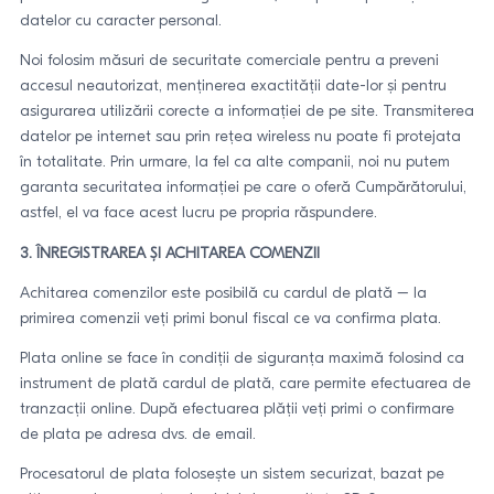
datelor cu caracter personal.
Noi folosim măsuri de securitate comerciale pentru a preveni
accesul neautorizat, menținerea exactității date-lor și pentru
asigurarea utilizării corecte a informației de pe site. Transmiterea
datelor pe internet sau prin rețea wireless nu poate fi protejata
în totalitate. Prin urmare, la fel ca alte companii, noi nu putem
garanta securitatea informației pe care o oferă Cumpărătorului,
astfel, el va face acest lucru pe propria răspundere.
3. ÎNREGISTRAREA ȘI ACHITAREA COMENZII
Achitarea comenzilor este posibilă cu cardul de plată – la
primirea comenzii veți primi bonul fiscal ce va confirma plata.
Plata online se face în condiții de siguranța maximă folosind ca
instrument de plată cardul de plată, care permite efectuarea de
tranzacții online. După efectuarea plății veți primi o confirmare
de plata pe adresa dvs. de email.
Procesatorul de plata folosește un sistem securizat, bazat pe