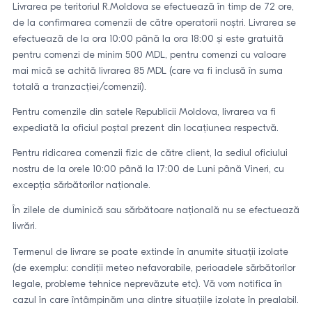
Livrarea pe teritoriul R.Moldova se efectuează în timp de 72 ore,
de la confirmarea comenzii de către operatorii noștri. Livrarea se
efectuează de la ora 10:00 până la ora 18:00 și este gratuită
pentru comenzi de minim 500 MDL, pentru comenzi cu valoare
mai mică se achită livrarea 85 MDL (care va fi inclusă în suma
totală a tranzacției/comenzii).
Pentru comenzile din satele Republicii Moldova, livrarea va fi
expediată la oficiul poștal prezent din locațiunea respectvă.
Pentru ridicarea comenzii fizic de către client, la sediul oficiului
nostru de la orele 10:00 până la 17:00 de Luni până Vineri, cu
excepția sărbătorilor naționale.
În zilele de duminică sau sărbătoare națională nu se efectuează
livrări.
Termenul de livrare se poate extinde în anumite situații izolate
(de exemplu: condiții meteo nefavorabile, perioadele sărbătorilor
legale, probleme tehnice neprevăzute etc). Vă vom notifica în
cazul în care întâmpinăm una dintre situațiile izolate în prealabil.