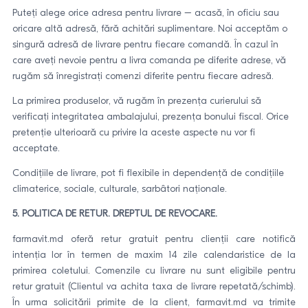
Puteți alege orice adresa pentru livrare – acasă, în oficiu sau
oricare altă adresă, fără achitări suplimentare. Noi acceptăm o
singură adresă de livrare pentru fiecare comandă. În cazul în
care aveți nevoie pentru a livra comanda pe diferite adrese, vă
rugăm să înregistrați comenzi diferite pentru fiecare adresă.
La primirea produselor, vă rugăm în prezența curierului să
verificați integritatea ambalajului, prezența bonului fiscal. Orice
pretenție ulterioară cu privire la aceste aspecte nu vor fi
acceptate.
Condițiile de livrare, pot fi flexibile in dependență de condițiile
climaterice, sociale, culturale, sarbâtori naționale.
5. POLITICA DE RETUR. DREPTUL DE REVOCARE.
farmavit.md oferă retur gratuit pentru clienții care notifică
intenția lor în termen de maxim 14 zile calendaristice de la
primirea coletului. Comenzile cu livrare nu sunt eligibile pentru
retur gratuit (Clientul va achita taxa de livrare repetată/schimb).
În urma solicitării primite de la client, farmavit.md va trimite