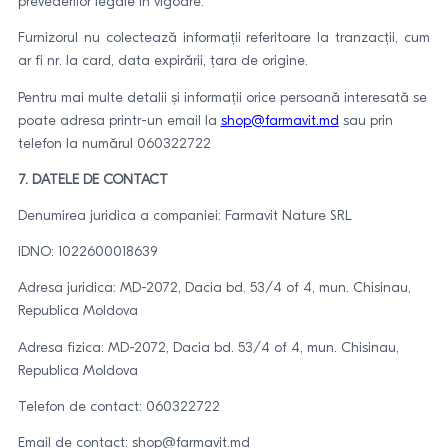
prevederilor legale în vigoare.
Furnizorul nu colectează informații referitoare la tranzacții, cum
ar fi nr. la card, data expirării, țara de origine.
Pentru mai multe detalii și informații orice persoană interesată se
poate adresa printr-un email la
shop@farmavit.md
sau prin
telefon la numărul 060322722
7. DATELE DE CONTACT
Denumirea juridica a companiei: Farmavit Nature SRL
IDNO: 1022600018639
Adresa juridica: MD-2072, Dacia bd. 53/4 of 4, mun. Chisinau,
Republica Moldova
Adresa fizica: MD-2072, Dacia bd. 53/4 of 4, mun. Chisinau,
Republica Moldova
Telefon de contact: 060322722
Email de contact: shop@farmavit.md