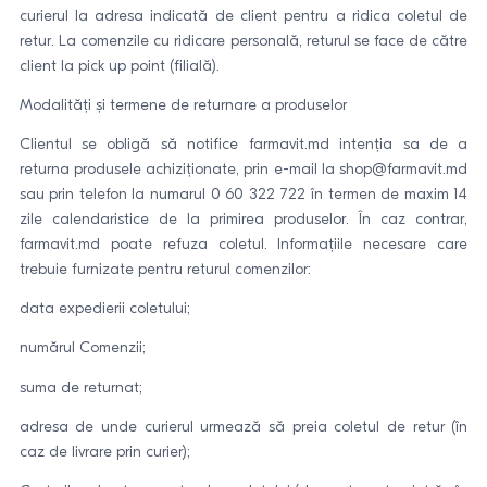
curierul la adresa indicată de client pentru a ridica coletul de
retur. La comenzile cu ridicare personală, returul se face de către
client la pick up point (filială).
Modalități și termene de returnare a produselor
Clientul se obligă să notifice farmavit.md intenția sa de a
returna produsele achiziționate, prin e-mail la shop@farmavit.md
sau prin telefon la numarul 0 60 322 722 în termen de maxim 14
zile calendaristice de la primirea produselor. În caz contrar,
farmavit.md poate refuza coletul. Informațiile necesare care
trebuie furnizate pentru returul comenzilor:
data expedierii coletului;
numărul Comenzii;
suma de returnat;
adresa de unde curierul urmează să preia coletul de retur (în
caz de livrare prin curier);