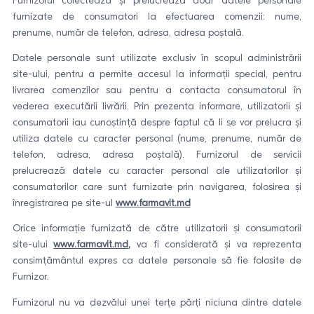
Furnizorul colectează și prelucrează doar datele personale
furnizate de consumatori la efectuarea comenzii: nume,
prenume, număr de telefon, adresa, adresa poștală.
Datele personale sunt utilizate exclusiv în scopul administrării
site-ului, pentru a permite accesul la informații special, pentru
livrarea comenzilor sau pentru a contacta consumatorul în
vederea executării livrării. Prin prezenta informare, utilizatorii și
consumatorii iau cunoștință despre faptul că li se vor prelucra și
utiliza datele cu caracter personal (nume, prenume, număr de
telefon, adresa, adresa poștală). Furnizorul de servicii
prelucrează datele cu caracter personal ale utilizatorilor și
consumatorilor care sunt furnizate prin navigarea, folosirea și
înregistrarea pe site-ul
www.farmavit.md
Orice informație furnizată de către utilizatorii și consumatorii
site-ului
www.farmavit.md
,
va fi considerată și va reprezenta
consimțământul expres ca datele personale să fie folosite de
Furnizor.
Furnizorul nu va dezvălui unei terțe părți niciuna dintre datele