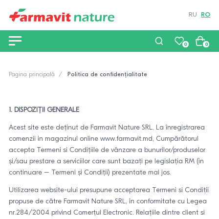
RU
RO
0
0
Pagina principală
Politica de confidențialitate
1. DISPOZIȚII GENERALE
Acest site este deținut de Farmavit Nature SRL. La înregistrarea
comenzii in magazinul online www.farmavit.md, Cumpărătorul
accepta Termeni si Condițiile de vânzare a bunurilor/produselor
și/sau prestare a serviciilor care sunt bazați pe legislația RM (in
continuare – Termeni și Condiții) prezentate mai jos.
Utilizarea website-ului presupune acceptarea Termeni si Condiții
propuse de către Farmavit Nature SRL, în conformitate cu Legea
nr.284/2004 privind Comerțul Electronic. Relațiile dintre client si