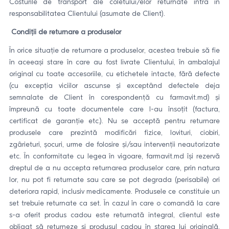
Costurile de transport ale coletului/elor returnate intră în
responsabilitatea Clientului (asumate de Client).
Condiții de returnare a produselor
În orice situație de returnare a produselor, acestea trebuie să fie
în aceeași stare în care au fost livrate Clientului, în ambalajul
original cu toate accesoriile, cu etichetele intacte, fără defecte
(cu excepția viciilor ascunse și exceptând defectele deja
semnalate de Client în corespondență cu farmavit.md) și
împreună cu toate documentele care l-au însoțit (factura,
certificat de garanție etc.). Nu se acceptă pentru returnare
produsele care prezintă modificări fizice, lovituri, ciobiri,
zgârieturi, șocuri, urme de folosire și/sau intervenții neautorizate
etc. În conformitate cu legea în vigoare, farmavit.md își rezervă
dreptul de a nu accepta returnarea produselor care, prin natura
lor, nu pot fi returnate sau care se pot degrada (perisabile) ori
deteriora rapid, inclusiv medicamente. Produsele ce constituie un
set trebuie returnate ca set. În cazul în care o comandă la care
s-a oferit produs cadou este returnată integral, clientul este
obligat să returneze și produsul cadou în starea lui originală,