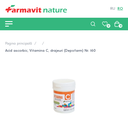
RU
RO
0
0
Pagina principală
Acid ascorbic, Vitamina C, drajeuri (Depofarm) Nr. 160