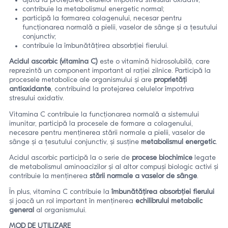
ajută la protejarea celulelor împotriva stresului oxidativ;
contribuie la metabolismul energetic normal;
participă la formarea colagenului, necesar pentru
funcționarea normală a pielii, vaselor de sânge și a țesutului
conjunctiv;
contribuie la îmbunătățirea absorbției fierului.
Acidul ascorbic (vitamina C)
este o vitamină hidrosolubilă, care
reprezintă un component important al rației zilnice. Participă la
procesele metabolice ale organismului și are
proprietăți
antioxidante
, contribuind la protejarea celulelor împotriva
stresului oxidativ.
Vitamina C contribuie la funcționarea normală a sistemului
imunitar, participă la procesele de formare a colagenului,
necesare pentru menținerea stării normale a pielii, vaselor de
sânge și a țesutului conjunctiv, și susține
metabolismul energetic
.
Acidul ascorbic participă la o serie de
procese biochimice
legate
de metabolismul aminoacizilor și al altor compuși biologic activi și
contribuie la menținerea
stării normale a vaselor de sânge
.
În plus, vitamina C contribuie la
îmbunătățirea absorbției fierului
și joacă un rol important în menținerea
echilibrului metabolic
general
al organismului.
MOD DE UTILIZARE