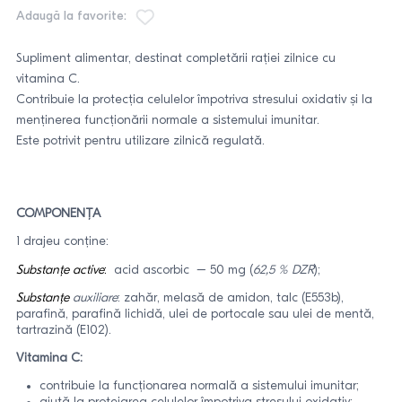
Adaugă la favorite:
Supliment alimentar, destinat completării rației zilnice cu
vitamina C.
Contribuie la protecția celulelor împotriva stresului oxidativ și la
menținerea funcționării normale a sistemului imunitar.
Este potrivit pentru utilizare zilnică regulată.
COMPONENȚA
1 drajeu conține:
Substanțe active
:
acid ascorbic – 50 mg (
62,5 % DZR
);
Substanțe
auxiliare
: zahăr, melasă de amidon, talc (E553b),
parafină, parafină lichidă, ulei de portocale sau ulei de mentă,
tartrazină (E102).
Vitamina C:
contribuie la funcționarea normală a sistemului imunitar;