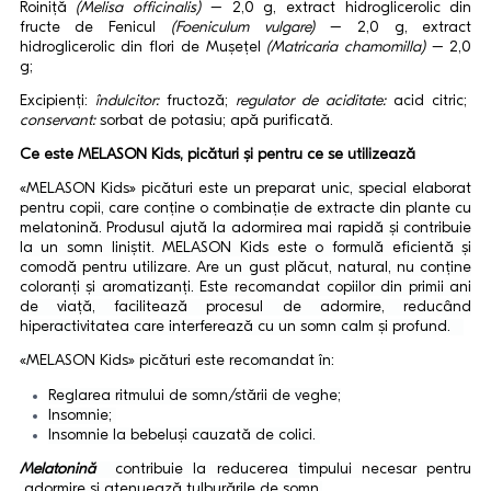
Roiniță
(Melisa officinalis)
– 2,0 g, extract hidroglicerolic din
fructe de Fenicul
(Foeniculum vulgare)
– 2,0 g, extract
hidroglicerolic din flori de Mușețel
(Matricaria chamomilla)
– 2,0
g;
Excipienți:
îndulcitor:
fructoză;
regulator de aciditate:
acid citric;
conservant:
sorbat de potasiu; apă purificată.
Ce este MELASON Kids, picături şi pentru ce se utilizează
«MELASON Kids» picături este un preparat unic, special elaborat
pentru copii, care conține o combinație de extracte din plante cu
melatonină. Produsul ajută la adormirea mai rapidă și contribuie
la un somn liniștit. MELASON Kids este o formulă eficientă și
comodă pentru utilizare. Are un gust plăcut, natural, nu conține
coloranți și aromatizanți. Este recomandat copiilor din primii ani
de viață, facilitează procesul de adormire, reducând
hiperactivitatea care interferează cu un somn calm și profund.
«MELASON Kids» picături este recomandat în:
Reglarea ritmului de somn/stării de veghe;
Insomnie;
Insomnie la bebeluși cauzată de colici.
Melatonină
contribuie la reducerea timpului necesar pentru
adormire și atenuează tulburările de somn.