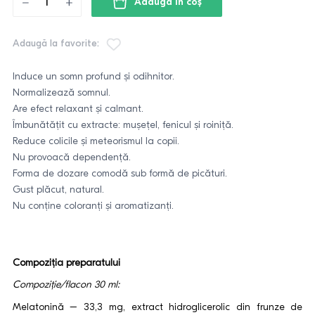
Adaugă în coş
Adaugă la favorite:
Induce un somn profund și odihnitor.
Normalizează somnul.
Are efect relaxant și calmant.
Îmbunătățit cu extracte: mușețel, fenicul și roiniță.
Reduce colicile și meteorismul la copii.
Nu provoacă dependență.
Forma de dozare comodă sub formă de picături.
Gust plăcut, natural.
Nu conține coloranți și aromatizanți.
Compoziția preparatului
Compoziție/flacon 30 ml:
Melatonină – 33,3 mg, extract hidroglicerolic din frunze de