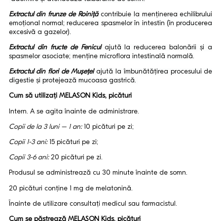
Extractul din frunze de Roiniță
contribuie la menținerea echilibrului
emoțional normal; reducerea spasmelor în intestin (în producerea
excesivă a gazelor).
Extractul din fructe de Fenicul
ajută la reducerea balonării și a
spasmelor asociate; menține microflora intestinală normală.
Extractul din flori de Mușețel
ajută la îmbunătățirea procesului de
digestie și protejează mucoasa gastrică.
Cum să utilizați MELASON Kids, picături
Intern. A se agita înainte de administrare.
Copii de la 3 luni – 1 an:
10 picături pe zi;
Copii 1-3 ani:
15 picături pe zi;
Copii 3-6 ani:
20 picături pe zi.
Produsul se administrează cu 30 minute înainte de somn.
20 picături conține 1 mg de melatonină.
Înainte de utilizare consultați medicul sau farmacistul.
Cum se păstrează MELASON Kids, picături