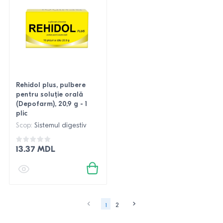
Rehidol plus, pulbere
pentru soluție orală
(Depofarm), 20,9 g - 1
plic
Scop:
Sistemul digestiv
13.37 MDL
1
2