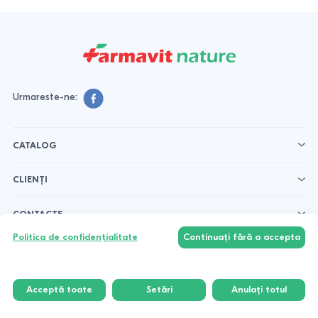
Urmareste-ne:
CATALOG
CLIENȚI
CONTACTE
Politica de confidențialitate
Continuați fără a accepta
Acceptă toate
Setări
Anulați totul