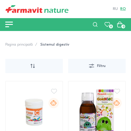
RU
RO
0
0
Pagina principală
Sistemul digestiv
Filtru